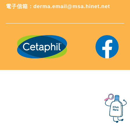
電子信箱：
derma.email@msa.hinet.net