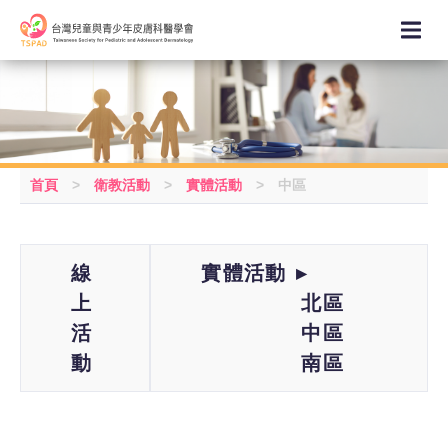
首頁
>
衛教活動
>
實體活動
>
中區
線
實體活動
上
北區
活
中區
動
南區